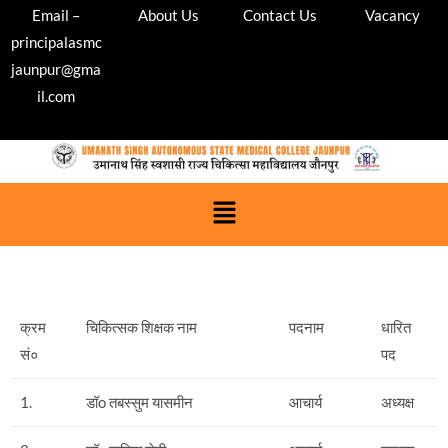
Email –
About Us
Contact Us
Vacancy
principalasmc
jaunpur@gma
il.com
क्रम
चिकित्सक शिक्षक नाम
पदनाम
धारित
सं०
पद
1.
डॉo तबस्सुम यासमीन
आचार्य
अध्यक्ष