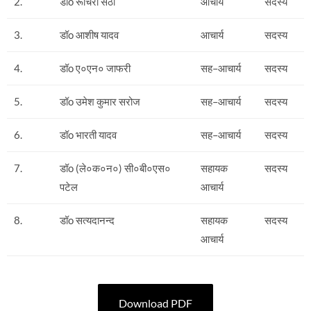
2.
डॉo रूचिरा सेठी
आचार्य
सदस्य
3.
डॉo आशीष यादव
आचार्य
सदस्य
4.
डॉo ए०एन० जाफरी
सह–आचार्य
सदस्य
5.
डॉo उमेश कुमार सरोज
सह–आचार्य
सदस्य
6.
डॉo भारती यादव
सह–आचार्य
सदस्य
7.
डॉo (ले०क०न०) सी०बी०एस०
सहायक
सदस्य
पटेल
आचार्य
8.
डॉo सत्यदानन्द
सहायक
सदस्य
आचार्य
Download PDF